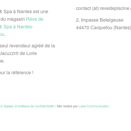
contact (at) revedepiscine
& Spa à Nantes est une
 du magasin
Rêve de
2, Impasse Betelgeuse
 & Spa à Nantes-
44470 Carquefou (Nantes
ou
.
 seul revendeur agréé de la
Jacuzzi® de Loire
ue.
ur la référence !
s légales et politique de confidentialité
/ Site réalisé par
Label Communication