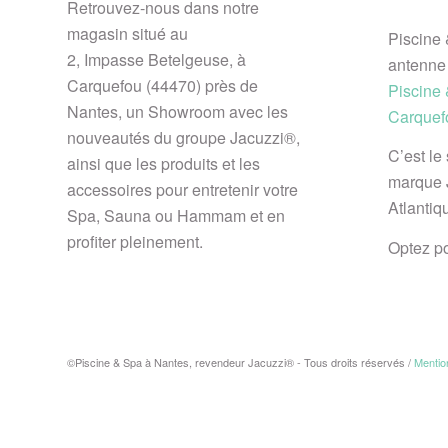
Retrouvez-nous dans notre
magasin situé au
Piscine 
2, Impasse Betelgeuse, à
antenne
Carquefou (44470) près de
Piscine
Nantes, un Showroom avec les
Carquef
nouveautés du groupe Jacuzzi®,
C’est le
ainsi que les produits et les
marque 
accessoires pour entretenir votre
Atlantiq
Spa, Sauna ou Hammam et en
profiter pleinement.
Optez po
©Piscine & Spa à Nantes, revendeur Jacuzzi® - Tous droits réservés /
Mention